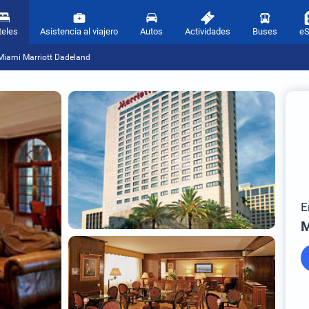
teles
Asistencia al viajero
Autos
Actividades
Buses
e
Miami Marriott Dadeland
E
M