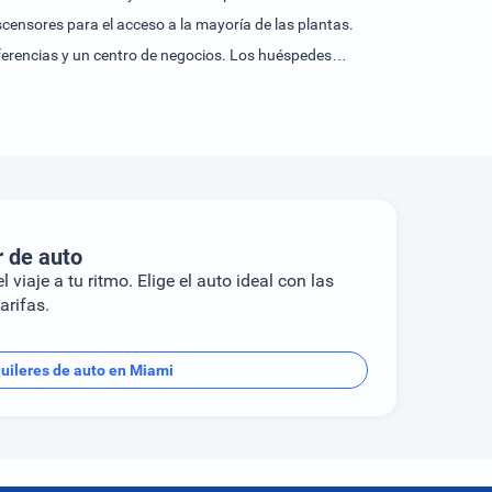
scensores para el acceso a la mayoría de las plantas.
nferencias y un centro de negocios. Los huéspedes
 aparcamiento del alojamiento.En las habitaciones hay
mbién se ofrecen una nevera, una mini nevera y una
net, un teléfono, un televisor y Wi-Fi. Una ducha y una
ciónes familiares y habitaciones de no fumadores.El
 hidromasaje en la zona de baño promete una relajación
ger entre desayuno, almuerzo y cena.En el alojamiento
r de auto
l viaje a tu ritmo. Elige el auto ideal con las
arifas.
uileres de auto en Miami