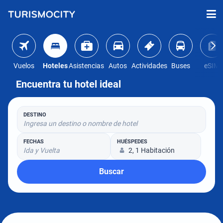
Vuelos
Hoteles
Asistencias
Autos
Actividades
Buses
eSIM
Encuentra tu hotel ideal
DESTINO
Ingresa un destino o nombre de hotel
FECHAS
HUÉSPEDES
Ida y Vuelta
2, 1 Habitación
Buscar