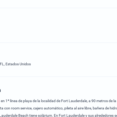
 FL, Estados Unidos
h
 1ª línea de playa de la localidad de Fort Lauderdale, a 90 metros de la
enta con room service, cajero automático, pileta al aire libre, bañera de 
Lauderdale Beach tiene solárium. En Fort Lauderdale y sus alrededores s