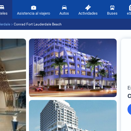
teles
Asistencia al viajero
Autos
Actividades
Buses
e
derdale
Conrad Fort Lauderdale Beach
E
C