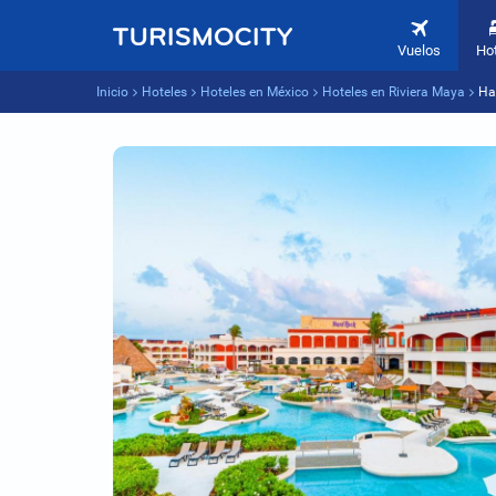
Vuelos
Ho
Inicio
Hoteles
Hoteles en México
Hoteles en Riviera Maya
Ha