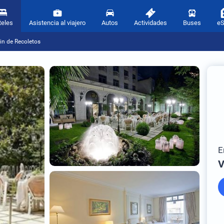
teles
Asistencia al viajero
Autos
Actividades
Buses
e
in de Recoletos
E
V