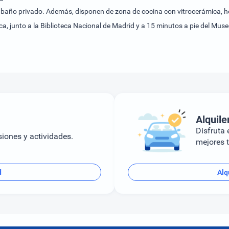
y baño privado. Además, disponen de zona de cocina con vitrocerámica, h
nca, junto a la Biblioteca Nacional de Madrid y a 15 minutos a pie del M
ciones de subte Retiro y Colón quedan a unos 400 metros. El aeropuerto A
Alquile
Disfruta e
siones y actividades.
mejores t
d
Alq