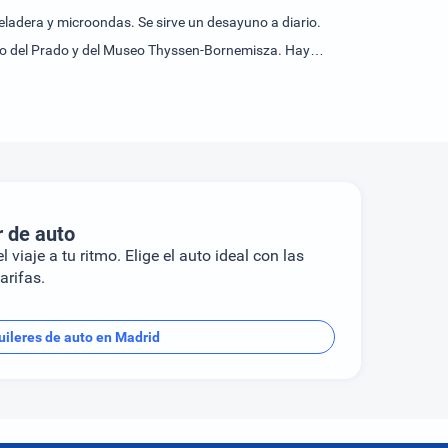
eladera y microondas. Se sirve un desayuno a diario.
useo del Prado y del Museo Thyssen-Bornemisza. Hay
dolfo Suárez Madrid-Barajas, situado a 12 km, es el más
r de auto
l viaje a tu ritmo. Elige el auto ideal con las
arifas.
uileres de auto en Madrid