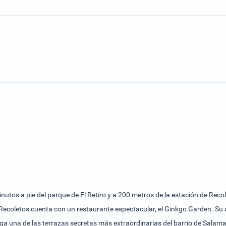
nutos a pie del parque de El Retiro y a 200 metros de la estación de Reco
e Recoletos cuenta con un restaurante espectacular, el Ginkgo Garden. Su 
s secretas más extraordinarias del barrio de Salamanca. Las habitaciones del Hotel VP Jardín de Re