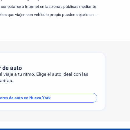
n conectarse a Internet en las zonas públicas mediante
os que viajen con vehículo propio pueden dejarlo en el
con ganas de descubrir los alrededores en bicicleta,
 un cuarto de baño. Las habitaciones disponen de cama
una nevera, una mini nevera y una cafetera/tetera. Hay
elevisor, una radio, un reproductor de CD, un
 se incluyen en el equipamiento de los cuartos de baño.
ciones de no fumadores.Las actividades deportivas y de
r de auto
, un spa y masajes.Los huéspedes pueden escoger entre
l viaje a tu ritmo. Elige el auto ideal con las
las tarjetas de crédito habituales como, por ejemplo,
arifas.
leres de auto en Nueva York