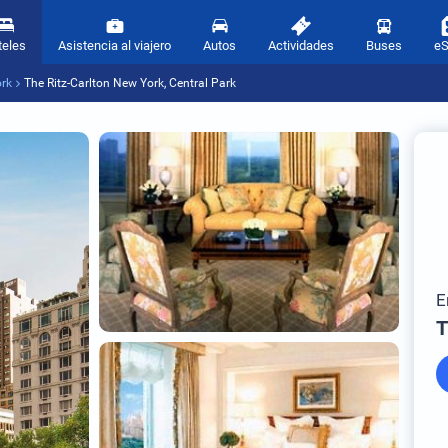
teles
Asistencia al viajero
Autos
Actividades
Buses
e
ork
The Ritz-Carlton New York, Central Park
E