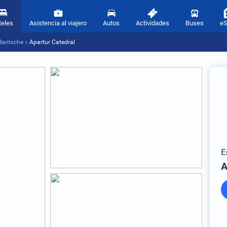
teles
Asistencia al viajero
Autos
Actividades
Buses
e
Bariloche
Apartur Catedral
E
A