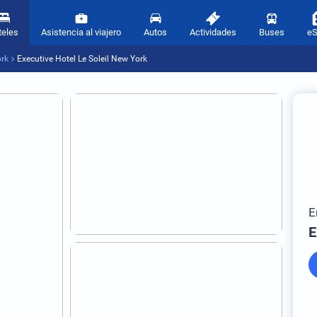
teles
Asistencia al viajero
Autos
Actividades
Buses
e
ork
Executive Hotel Le Soleil New York
E
E