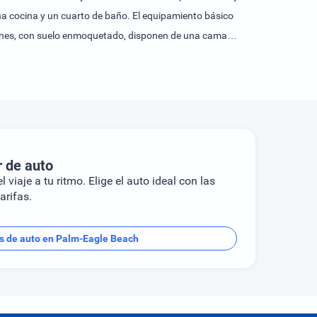
una cocina y un cuarto de baño. El equipamiento básico
ciones, con suelo enmoquetado, disponen de una cama
disfrutar de una estancia agradable, también se ofrecen
ute de un confort óptimo, se ofrecen conexión a
 una bañera. Hay a disposición un secador de pelo y
e una piscina y una piscina al aire libre. Las tumbonas y
an ganas de moverse, se ofrece vóley-playa y golf. Se
vela y submarinismo. La oferta deportiva y de ocio del
r de auto
n de belleza y masajes. El programa de entretenimiento
l viaje a tu ritmo. Elige el auto ideal con las
arifas.
es de auto en Palm-Eagle Beach