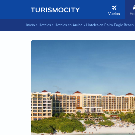
Vuelos
Ho
Inicio
Hoteles
Hoteles en Aruba
Hoteles en Palm-Eagle Beach