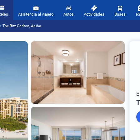
teles
Asistencia al viajero
Autos
Actividades
Buses
e
The Ritz-Carlton, Aruba
E
T