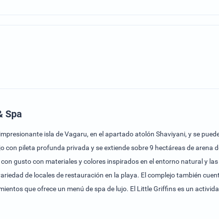
& Spa
 impresionante isla de Vagaru, en el apartado atolón Shaviyani, y se pued
lujo con pileta profunda privada y se extiende sobre 9 hectáreas de arena
con gusto con materiales y colores inspirados en el entorno natural y las 
ariedad de locales de restauración en la playa. El complejo también cuent
entos que ofrece un menú de spa de lujo. El Little Griffins es un activida
itorio infantiles, servencias, juegos y actividades educativas. El comple
 un club social con sala de fumadores, sala de shisha y mesa de mesa de po