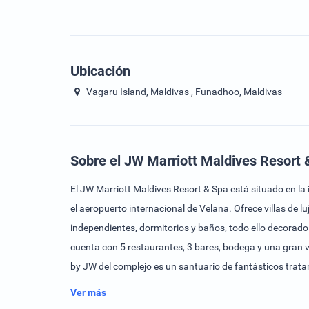
Ubicación
Vagaru Island, Maldivas , Funadhoo, Maldivas
Sobre el JW Marriott Maldives Resort 
El JW Marriott Maldives Resort & Spa está situado en la
el aeropuerto internacional de Velana. Ofrece villas de 
independientes, dormitorios y baños, todo ello decorado 
cuenta con 5 restaurantes, 3 bares, bodega y una gran v
by JW del complejo es un santuario de fantásticos tratami
con un barco pirata de 13 metros de largo, zonas de dorm
Ver más
solo para adultos en la punta de la isla Vagaru, así como