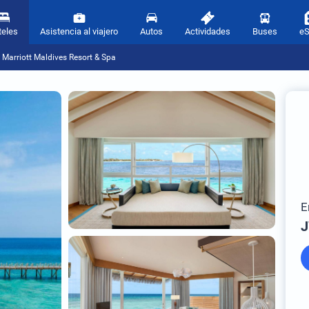
teles
Asistencia al viajero
Autos
Actividades
Buses
e
Marriott Maldives Resort & Spa
E
J