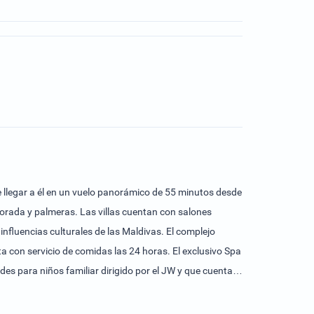
e llegar a él en un vuelo panorámico de 55 minutos desde
 dorada y palmeras. Las villas cuentan con salones
influencias culturales de las Maldivas. El complejo
a con servicio de comidas las 24 horas. El exclusivo Spa
des para niños familiar dirigido por el JW y que cuenta
jo, para mayores de 18 años, alberga una zona infinita
ol. El arrecife natural de la isla, situado a pocos