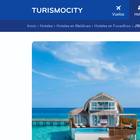
Vuelos
Ho
Inicio
Hoteles
Hoteles en Maldivas
Hoteles en Funadhoo
JW 