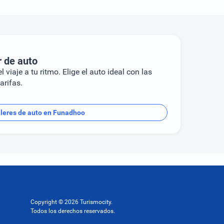
r de auto
l viaje a tu ritmo. Elige el auto ideal con las
arifas.
ileres de auto en Funadhoo
Copyright © 2026 Turismocity.
Todos los derechos reservados.