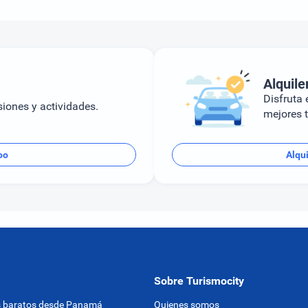
a.
Alquile
Disfruta e
siones y actividades.
mejores t
oo
Alqu
Sobre Turismocity
s baratos desde Panamá
Quienes somos