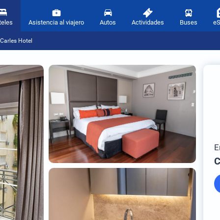
teles
Asistencia al viajero
Autos
Actividades
Buses
e
Carles Hotel
E
C