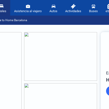
teles
Asistencia al viajero
Autos
Actividades
Buses
e
 to Home Barcelona
E
H