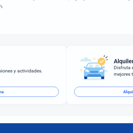
i.
Alquile
Disfruta e
siones y actividades.
mejores t
na
Alqui