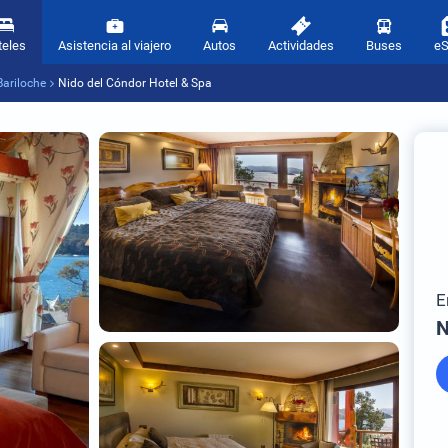
teles
Asistencia al viajero
Autos
Actividades
Buses
e
Bariloche
Nido del Cóndor Hotel & Spa
E
N