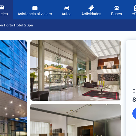
teles
Asistencia al viajero
Autos
Actividades
Buses
e
on Porto Hotel & Spa
E
S