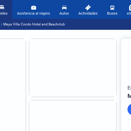
teles
Asistencia al viajero
Autos
Actividades
Buses
e
Maya Villa Condo Hotel and Beachclub
E