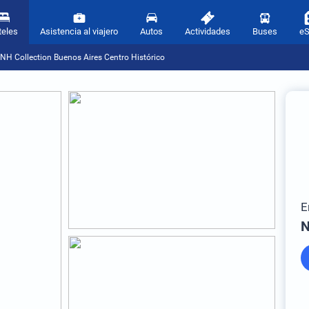
teles
Asistencia al viajero
Autos
Actividades
Buses
e
NH Collection Buenos Aires Centro Histórico
E