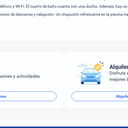
eléfono y Wi-Fi. El cuarto de baño cuenta con una ducha. Además, hay un
sí como de descanso y relajación. Un chapuzón refrescante en la piscina 
r un cargo extra).Los huéspedes pueden escoger entre desayuno, almuer
Alquile
Disfruta e
siones y actividades.
mejores t
ires
Alquil