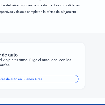
 cuartos de baño disponen de una ducha. Las comodidades
portivas y de ocio completan la oferta del alojamiento.
an variedad; estas incluyen un gimnasio y un spa. Los
o con desayuno. De forma opcional, es posible reservar
r de auto
l viaje a tu ritmo. Elige el auto ideal con las
arifas.
eres de auto en Buenos Aires