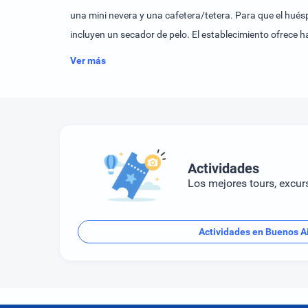
una mini nevera y una cafetera/tetera. Para que el hués
incluyen un secador de pelo. El establecimiento ofrece 
Los huéspedes cuentan con una piscina y una piscina al a
Ver más
servicios ofrecidos incluyen un programa de entretenim
desayuno.
Actividades
Los mejores tours, excur
Actividades en Buenos A