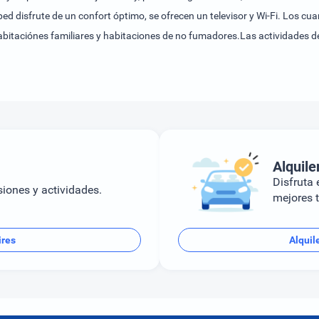
ped disfrute de un confort óptimo, se ofrecen un televisor y Wi-Fi. Los
habitaciónes familiares y habitaciones de no fumadores.Las actividades de
ire libre a su disposición. Las actividades de ocio ofrecidas proporcion
iento para niños con numerosas actividades.Se puede reservar alojamient
Alquile
Disfruta e
siones y actividades.
mejores t
ires
Alquil