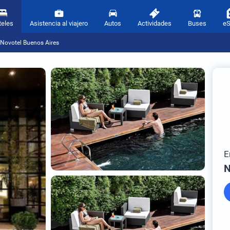
teles
Asistencia al viajero
Autos
Actividades
Buses
e
Novotel Buenos Aires
E
N