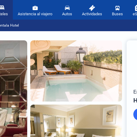
teles
Asistencia al viajero
Autos
Actividades
Buses
e
ntala Hotel
E
H