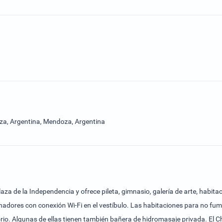
a, Argentina, Mendoza, Argentina
aza de la Independencia y ofrece pileta, gimnasio, galería de arte, habita
enadores con conexión Wi-Fi en el vestíbulo. Las habitaciones para no f
rio. Algunas de ellas tienen también bañera de hidromasaje privada. El 