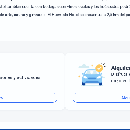
hotel también cuenta con bodegas con vinos locales y los huéspedes podrán
de arte, sauna y gimnasio. El Huentala Hotel se encuentra a 2,5 km del p
on el aeropuerto de El Plumerillo, situado a 8,6 km.
Alquile
Disfruta e
siones y actividades.
mejores t
za
Alqu