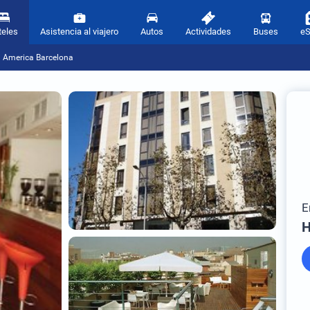
teles
Asistencia al viajero
Autos
Actividades
Buses
e
l America Barcelona
E
H