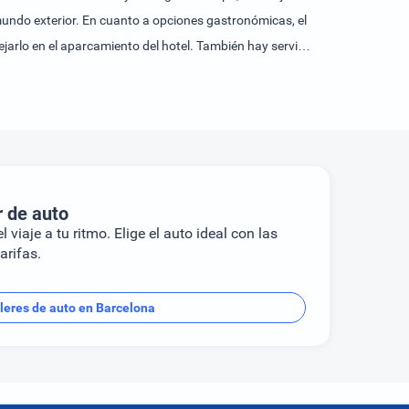
mundo exterior. En cuanto a opciones gastronómicas, el
jarlo en el aparcamiento del hotel. También hay servicio
descanso nocturno en las habitaciones hay una cama king
El equipamiento se completa con conexión a Internet, un
Los cuartos de baño cuentan con una ducha y una bañera.
es de no fumadores.Los días más calurosos, los
en la terraza invitan a relajarse. La bañera de
 ocio como, por ejemplo, gimnasio y spa. Se ofrece un
r de auto
édito: American Express, Visa, Diners Club y MasterCard.
l viaje a tu ritmo. Elige el auto ideal con las
arifas.
leres de auto en Barcelona