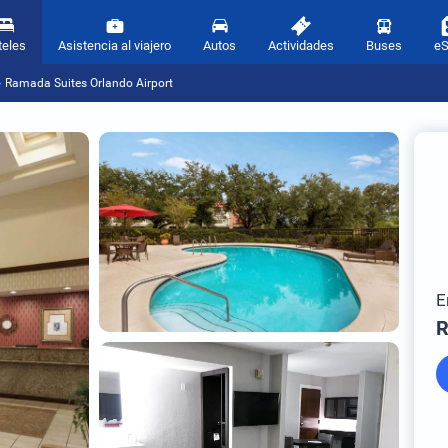
teles
Asistencia al viajero
Autos
Actividades
Buses
e
Ramada Suites Orlando Airport
E
R