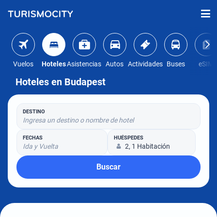
Vuelos
Hoteles
Asistencias
Autos
Actividades
Buses
eSIM
Hoteles en Budapest
DESTINO
Ingresa un destino o nombre de hotel
FECHAS
HUÉSPEDES
Ida y Vuelta
2, 1 Habitación
Buscar