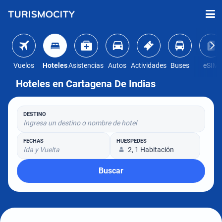
Vuelos
Hoteles
Asistencias
Autos
Actividades
Buses
eSIM
Hoteles en Cartagena De Indias
DESTINO
Ingresa un destino o nombre de hotel
FECHAS
HUÉSPEDES
Ida y Vuelta
2, 1 Habitación
Buscar