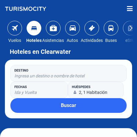
Vuelos
Hoteles
Asistencias
Autos
Actividades
Buses
eSIM
Hoteles en Clearwater
DESTINO
Ingresa un destino o nombre de hotel
FECHAS
HUÉSPEDES
Ida y Vuelta
2, 1 Habitación
Buscar