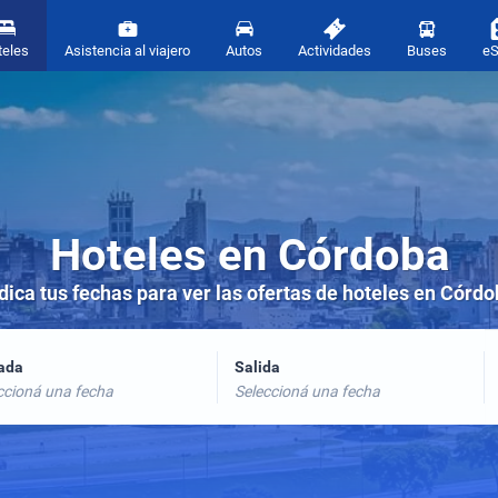
teles
Asistencia al viajero
Autos
Actividades
Buses
e
Hoteles en Córdoba
dica tus fechas para ver las ofertas de hoteles en Córd
rada
Salida
ccioná una fecha
Seleccioná una fecha