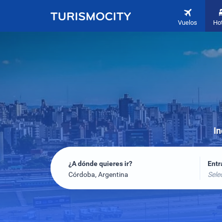
Vuelos
Ho
In
¿A dónde quieres ir?
Ent
Córdoba, Argentina
Sele