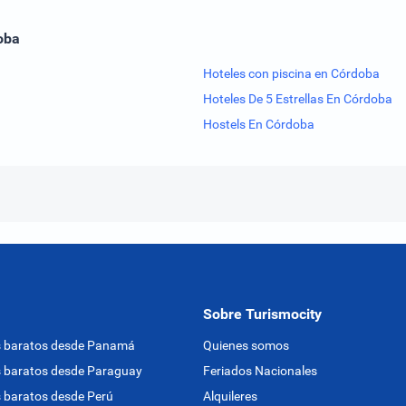
oba
Hoteles con piscina en Córdoba
Hoteles De 5 Estrellas En Córdoba
Hostels En Córdoba
Sobre Turismocity
s baratos desde Panamá
Quienes somos
 baratos desde Paraguay
Feriados Nacionales
 baratos desde Perú
Alquileres