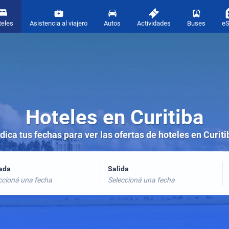
teles
Asistencia al viajero
Autos
Actividades
Buses
e
Hoteles en Curitiba
ndica tus fechas para ver las ofertas de hoteles en Curiti
rada
Salida
ccioná una fecha
Seleccioná una fecha