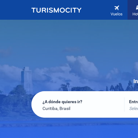
Vuelos
Ho
I
¿A dónde quieres ir?
Ent
Curitiba, Brasil
Sele