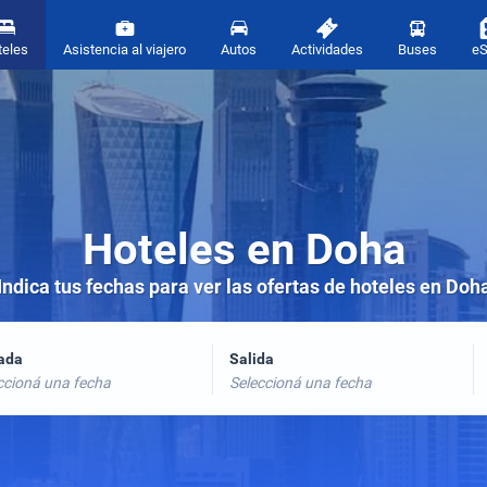
teles
Asistencia al viajero
Autos
Actividades
Buses
e
Hoteles en Doha
Indica tus fechas para ver las ofertas de hoteles en Doh
rada
Salida
ccioná una fecha
Seleccioná una fecha