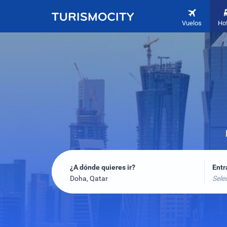
Vuelos
Ho
¿A dónde quieres ir?
Ent
Doha, Qatar
Sele