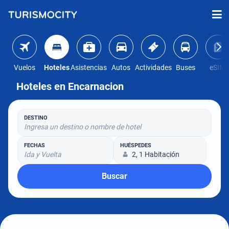
Vuelos
Hoteles
Asistencias
Autos
Actividades
Buses
eSIM
Hoteles en Encarnacion
DESTINO
Ingresa un destino o nombre de hotel
FECHAS
HUÉSPEDES
Ida y Vuelta
2, 1 Habitación
Buscar