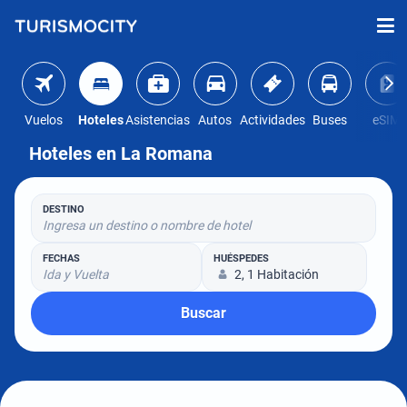
Vuelos
Hoteles
Asistencias
Autos
Actividades
Buses
eSIM
Hoteles en La Romana
DESTINO
Ingresa un destino o nombre de hotel
FECHAS
HUÉSPEDES
Ida y Vuelta
2, 1 Habitación
Buscar