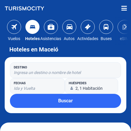
Vuelos
Hoteles
Asistencias
Autos
Actividades
Buses
eSIM
Hoteles en Maceió
DESTINO
Ingresa un destino o nombre de hotel
FECHAS
HUÉSPEDES
Ida y Vuelta
2, 1 Habitación
Buscar