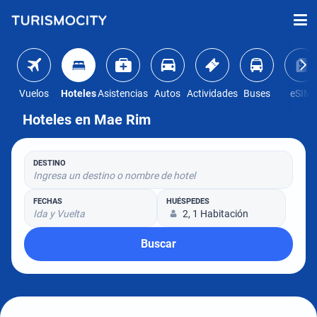
Vuelos
Hoteles
Asistencias
Autos
Actividades
Buses
eSIM
Hoteles en Mae Rim
DESTINO
Ingresa un destino o nombre de hotel
FECHAS
HUÉSPEDES
Ida y Vuelta
2, 1 Habitación
Buscar