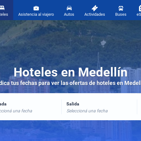
teles
Asistencia al viajero
Autos
Actividades
Buses
e
Hoteles en Medellín
dica tus fechas para ver las ofertas de hoteles en Medel
rada
Salida
ccioná una fecha
Seleccioná una fecha