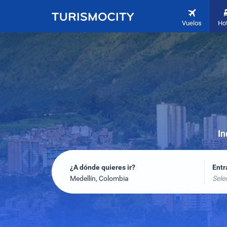
Vuelos
Ho
In
¿A dónde quieres ir?
Ent
Medellín, Colombia
Sele