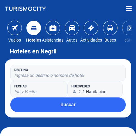
Vuelos
Hoteles
Asistencias
Autos
Actividades
Buses
eSIM
Hoteles en Negril
DESTINO
Ingresa un destino o nombre de hotel
FECHAS
HUÉSPEDES
Ida y Vuelta
2, 1 Habitación
Buscar