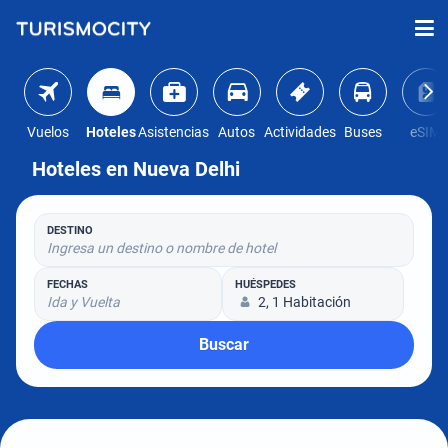
Vuelos
Hoteles
Asistencias
Autos
Actividades
Buses
eSIM
Hoteles en Nueva Delhi
DESTINO
Ingresa un destino o nombre de hotel
FECHAS
HUÉSPEDES
Ida y Vuelta
2, 1 Habitación
Buscar