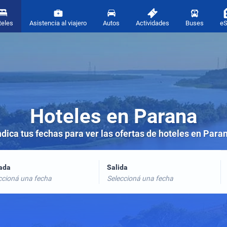
teles
Asistencia al viajero
Autos
Actividades
Buses
e
Hoteles en Parana
ndica tus fechas para ver las ofertas de hoteles en Para
rada
Salida
ccioná una fecha
Seleccioná una fecha