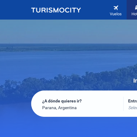
Vuelos
Ho
I
¿A dónde quieres ir?
Ent
Parana, Argentina
Sele