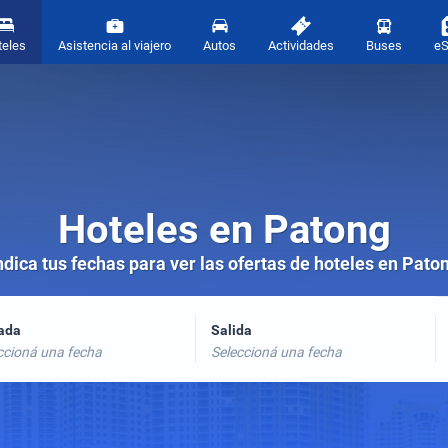
teles
Asistencia al viajero
Autos
Actividades
Buses
e
Hoteles en Patong
ndica tus fechas para ver las ofertas de hoteles en Pato
rada
Salida
ccioná una fecha
Seleccioná una fecha