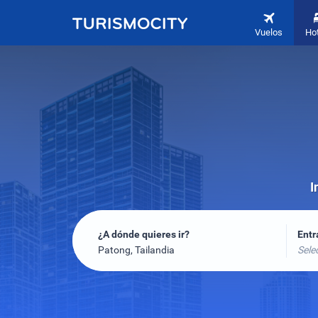
Vuelos
Ho
I
¿A dónde quieres ir?
Ent
Patong, Tailandia
Sele