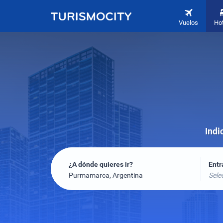
Vuelos
Ho
Indi
¿A dónde quieres ir?
Ent
Purmamarca, Argentina
Sele