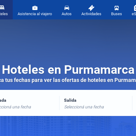
teles
Asistencia al viajero
Autos
Actividades
Buses
e
Hoteles en Purmamarca
ca tus fechas para ver las ofertas de hoteles en Purma
rada
Salida
ccioná una fecha
Seleccioná una fecha