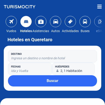
Vuelos
Hoteles
Asistencias
Autos
Actividades
Buses
eSIM
Hoteles en Queretaro
DESTINO
Ingresa un destino o nombre de hotel
FECHAS
HUÉSPEDES
Ida y Vuelta
2, 1 Habitación
Buscar