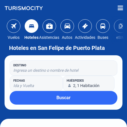
Vuelos
Hoteles
Asistencias
Autos
Actividades
Buses
eSIM
Hoteles en San Felipe de Puerto Plata
DESTINO
Ingresa un destino o nombre de hotel
FECHAS
HUÉSPEDES
Ida y Vuelta
2, 1 Habitación
Buscar