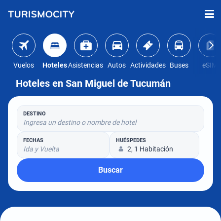
Vuelos
Hoteles
Asistencias
Autos
Actividades
Buses
eSIM
Hoteles en San Miguel de Tucumán
DESTINO
Ingresa un destino o nombre de hotel
FECHAS
HUÉSPEDES
Ida y Vuelta
2, 1 Habitación
Buscar