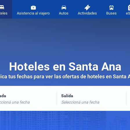
teles
Asistencia al viajero
Autos
Actividades
Buses
e
Hoteles en Santa Ana
ica tus fechas para ver las ofertas de hoteles en Santa 
rada
Salida
ccioná una fecha
Seleccioná una fecha