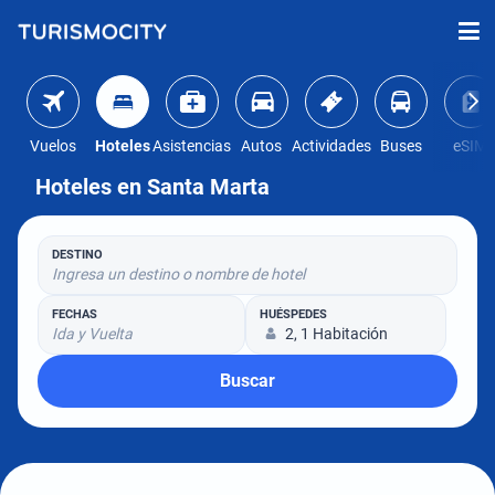
Vuelos
Hoteles
Asistencias
Autos
Actividades
Buses
eSIM
Hoteles en Santa Marta
DESTINO
Ingresa un destino o nombre de hotel
FECHAS
HUÉSPEDES
Ida y Vuelta
2, 1 Habitación
Buscar