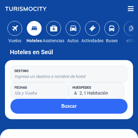
Vuelos
Hoteles
Asistencias
Autos
Actividades
Buses
eSIM
Hoteles en Seúl
DESTINO
Ingresa un destino o nombre de hotel
FECHAS
HUÉSPEDES
Ida y Vuelta
2, 1 Habitación
Buscar