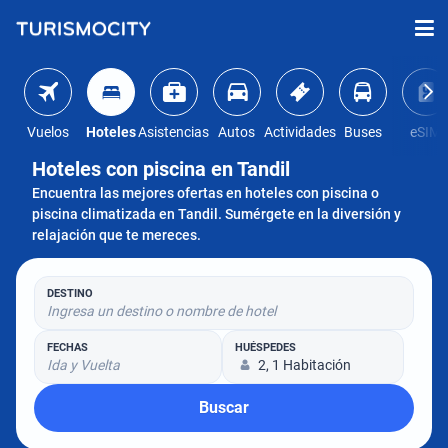
Vuelos
Hoteles
Asistencias
Autos
Actividades
Buses
eSIM
Hoteles con piscina en Tandil
Encuentra las mejores ofertas en hoteles con piscina o
piscina climatizada en Tandil. Sumérgete en la diversión y
relajación que te mereces.
DESTINO
Ingresa un destino o nombre de hotel
FECHAS
HUÉSPEDES
Ida y Vuelta
2, 1 Habitación
Buscar