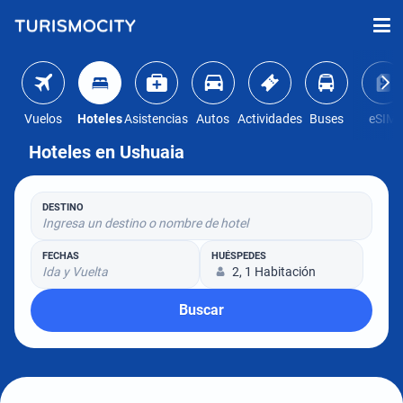
Vuelos
Hoteles
Asistencias
Autos
Actividades
Buses
eSIM
Hoteles en Ushuaia
DESTINO
Ingresa un destino o nombre de hotel
FECHAS
HUÉSPEDES
Ida y Vuelta
2, 1 Habitación
Buscar