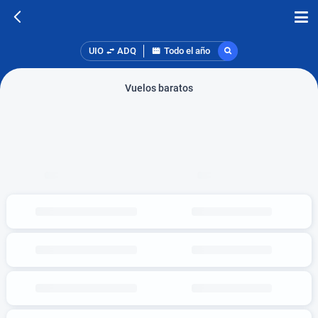
UIO
ADQ
Todo el año
Vuelos baratos