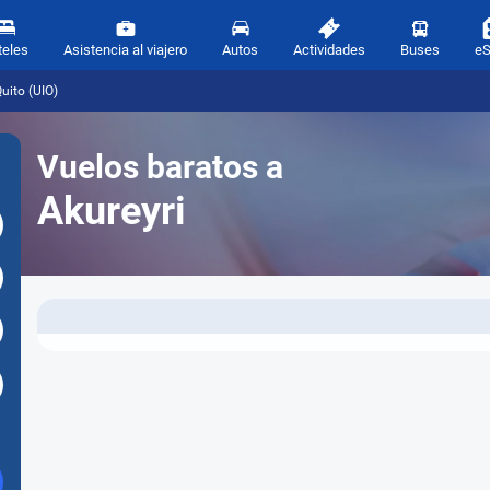
teles
Asistencia al viajero
Autos
Actividades
Buses
e
uito (UIO)
Vuelos baratos a
Akureyri