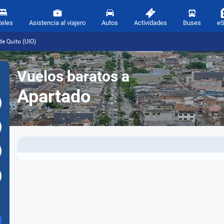
teles
Asistencia al viajero
Autos
Actividades
Buses
e
e Quito (UIO)
Vuelos baratos a
Apartado