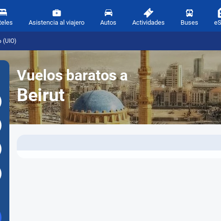
teles
Asistencia al viajero
Autos
Actividades
Buses
e
o (UIO)
Vuelos baratos a
Beirut