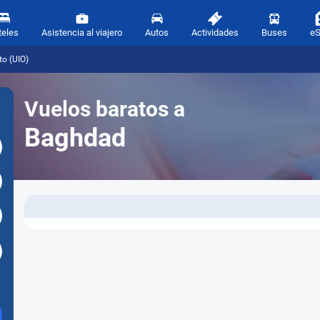
teles
Asistencia al viajero
Autos
Actividades
Buses
e
o (UIO)
Vuelos baratos a
Baghdad