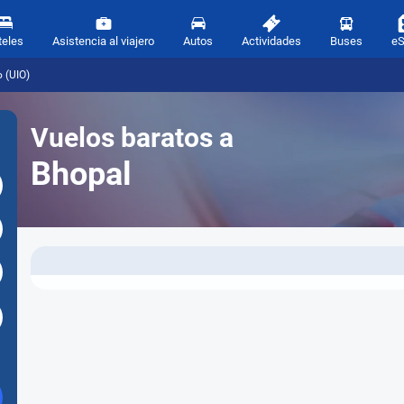
teles
Asistencia al viajero
Autos
Actividades
Buses
e
 (UIO)
Vuelos baratos a
Bhopal